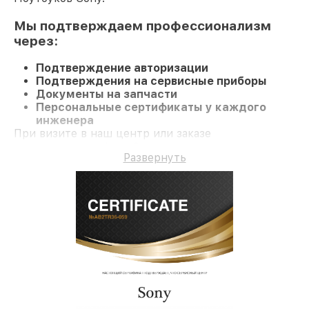
Мы подтверждаем профессионализм
через:
Подтверждение авторизации
Подтверждения на сервисные приборы
Документы на запчасти
Персональные сертификаты у каждого
инженера
При визите в наш центр или заказе
восстановления Ноутбук клиент получает
Развернуть
компетентное обслуживание и гарантию на все
работы и комплектующие.